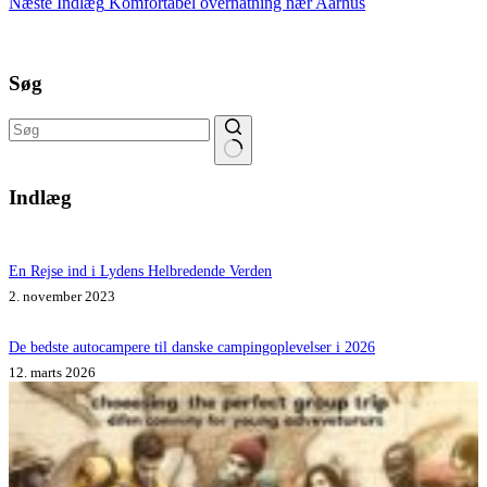
Næste
Indlæg
Komfortabel overnatning nær Aarhus
Søg
Ingen
resultater
Indlæg
En Rejse ind i Lydens Helbredende Verden
2. november 2023
De bedste autocampere til danske campingoplevelser i 2026
12. marts 2026