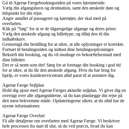
Gå til Agersø Færgebookingssiden på vores hjemmeside.
Vælg din afgangshavn og destination, samt den ønskede dato og
tidspunkt for din rejse.
Angiv antallet af passagerer og køretøjer, der skal med på
overfarten.
Klik på “Søg” for at se de tilgængelige afgange og deres priser.
Vælg den ønskede afgang og billettype, og tilføj den til din
indkøbskurv.
Gennemgå din bestilling for at sikre, at alle oplysninger er korrekte.
Fortsæt til betalingssiden og indtast dine betalingsoplysninger.
Bekræft din booking, og du vil modtage en bekræftelsesmail med
dine billetter.
Det er så nemt som det! Sørg for at foretage din booking i god tid
for at sikre, at du får den ønskede afgang. Hvis du har brug for
hjælp, er vores kundeserviceteam altid parat til at assistere dig.
Agersø Færge Sejlplan
Hold dig ajour med Agersø Færges aktuelle sejlplan. Vi giver dig en
oversigt over alle afgangstiderne, så du kan planlægge din rejse på
den mest bekvemme måde. Opdateringerne sikrer, at du altid har de
nyeste informationer.
Agersø Færge Overfart
Få alle detaljerne om overfarten med Agersø Færge. Vi beskriver
hele processen fra start til slut, så du ved præcis, hvad du kan