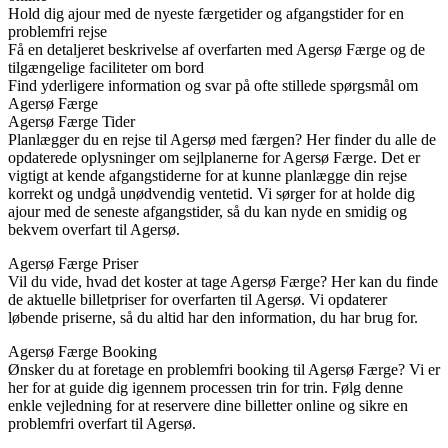
Hold dig ajour med de nyeste færgetider og afgangstider for en
problemfri rejse
Få en detaljeret beskrivelse af overfarten med Agersø Færge og de
tilgængelige faciliteter om bord
Find yderligere information og svar på ofte stillede spørgsmål om
Agersø Færge
Agersø Færge Tider
Planlægger du en rejse til Agersø med færgen? Her finder du alle de
opdaterede oplysninger om sejlplanerne for Agersø Færge. Det er
vigtigt at kende afgangstiderne for at kunne planlægge din rejse
korrekt og undgå unødvendig ventetid. Vi sørger for at holde dig
ajour med de seneste afgangstider, så du kan nyde en smidig og
bekvem overfart til Agersø.
Agersø Færge Priser
Vil du vide, hvad det koster at tage Agersø Færge? Her kan du finde
de aktuelle billetpriser for overfarten til Agersø. Vi opdaterer
løbende priserne, så du altid har den information, du har brug for.
Agersø Færge Booking
Ønsker du at foretage en problemfri booking til Agersø Færge? Vi er
her for at guide dig igennem processen trin for trin. Følg denne
enkle vejledning for at reservere dine billetter online og sikre en
problemfri overfart til Agersø.