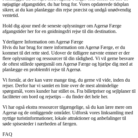
nøjagtige afgangstider, du har brug for. Vores opdaterede tidsplan
sikrer, at du kan planlægge din rejse præcist og undgå unødvendig
ventetid.
Hold dig ajour med de seneste oplysninger om Agersø Færge
afgangstider her for en gnidningsfri rejse til din destination.
Yderligere Information om Agersø Færge
Hvis du har brug for mere information om Agersø Færge, er du
kommet til det rette sted. Udover de tidligere nævnte emner er der
flere oplysninger og ressourcer til din rådighed. Vi vil gerne besvare
de oftest stillede spørgsmål om Agersø Færge og hjælpe dig med at
planlægge en problemfri rejse til Agersø.
Vi forstår, at der kan være mange ting, du gerne vil vide, inden du
rejser. Derfor har vi samlet en liste over de mest almindelige
spørgsmål, vores kunder har stillet os. Fra billetpriser og sejlplaner til
faciliteter om bord og rejsetips – du finder det hele her.
Vi har også ekstra ressourcer tilgængelige, så du kan lære mere om
Agersø og de omliggende områder. Udforsk vores linksamling med
nyttige turistinformationer, lokale attraktioner og anbefalinger til
søde spisesteder i nærheden af færgen.
FAQ