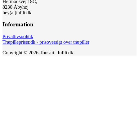
Hermodsvej 18C,
8230 Åbyhøj
hey(at)infili.dk
Information
Privatlivspolitik
Træpillepriser.dk - prisoversigt over træpiller
Copyright © 2026 Tonsart | Infili.dk