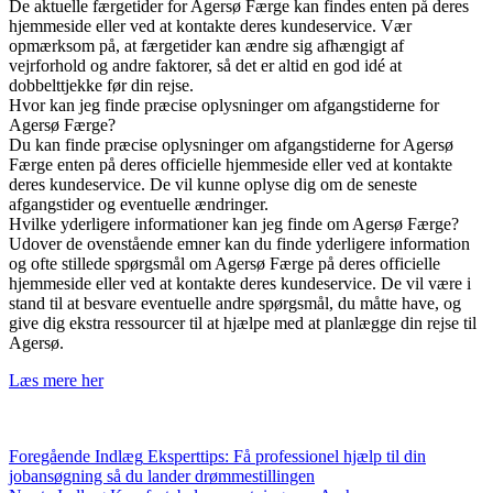
De aktuelle færgetider for Agersø Færge kan findes enten på deres
hjemmeside eller ved at kontakte deres kundeservice. Vær
opmærksom på, at færgetider kan ændre sig afhængigt af
vejrforhold og andre faktorer, så det er altid en god idé at
dobbelttjekke før din rejse.
Hvor kan jeg finde præcise oplysninger om afgangstiderne for
Agersø Færge?
Du kan finde præcise oplysninger om afgangstiderne for Agersø
Færge enten på deres officielle hjemmeside eller ved at kontakte
deres kundeservice. De vil kunne oplyse dig om de seneste
afgangstider og eventuelle ændringer.
Hvilke yderligere informationer kan jeg finde om Agersø Færge?
Udover de ovenstående emner kan du finde yderligere information
og ofte stillede spørgsmål om Agersø Færge på deres officielle
hjemmeside eller ved at kontakte deres kundeservice. De vil være i
stand til at besvare eventuelle andre spørgsmål, du måtte have, og
give dig ekstra ressourcer til at hjælpe med at planlægge din rejse til
Agersø.
Læs mere her
Foregående
Indlæg
Eksperttips: Få professionel hjælp til din
jobansøgning så du lander drømmestillingen