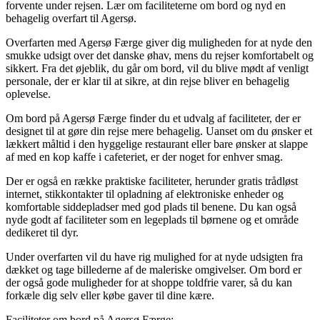
forvente under rejsen. Lær om faciliteterne om bord og nyd en
behagelig overfart til Agersø.
Overfarten med Agersø Færge giver dig muligheden for at nyde den
smukke udsigt over det danske øhav, mens du rejser komfortabelt og
sikkert. Fra det øjeblik, du går om bord, vil du blive mødt af venligt
personale, der er klar til at sikre, at din rejse bliver en behagelig
oplevelse.
Om bord på Agersø Færge finder du et udvalg af faciliteter, der er
designet til at gøre din rejse mere behagelig. Uanset om du ønsker et
lækkert måltid i den hyggelige restaurant eller bare ønsker at slappe
af med en kop kaffe i cafeteriet, er der noget for enhver smag.
Der er også en række praktiske faciliteter, herunder gratis trådløst
internet, stikkontakter til opladning af elektroniske enheder og
komfortable siddepladser med god plads til benene. Du kan også
nyde godt af faciliteter som en legeplads til børnene og et område
dedikeret til dyr.
Under overfarten vil du have rig mulighed for at nyde udsigten fra
dækket og tage billederne af de maleriske omgivelser. Om bord er
der også gode muligheder for at shoppe toldfrie varer, så du kan
forkæle dig selv eller købe gaver til dine kære.
Faciliteter om bord på Agersø Færge: