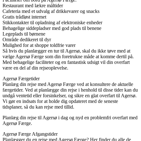
Restaurant med lækre måltider
Cafeteria med et udvalg af drikkevarer og snacks
Gratis trådløst internet
Stikkontakter til opladning af elektroniske enheder
Behagelige siddepladser med god plads til benene
Legeplads til børnene
Område dedikeret til dyr
Mulighed for at shoppe toldfrie varer
Så hvis du planlægger en tur til Agersø, skal du ikke tøve med at
vælge Agersø Færge som din foretrukne måde at komme dertil på.
Med behagelige faciliteter og en fantastisk udsigt vil din overfart
være en del af din rejseoplevelse.
Agersø Færgetider
Planlæg din rejse med Agersø Færge ved at konsultere de aktuelle
færgetider. Ved at planlægge din rejse i henhold til disse tider kan du
undgå ventetid eller forsinkelser, og sikre en glat overfart til Agersø.
Vi gør en indsats for at holde dig opdateret med de seneste
tidsplaner, så du kan rejse med tillid.
Planlæg din rejse til Agersø i dag og nyd en problemfri overfart med
Agersø Færge.
Agersø Færge Afgangstider
Planlægger du en rejse med Agersø Færge? Her finder du alle de