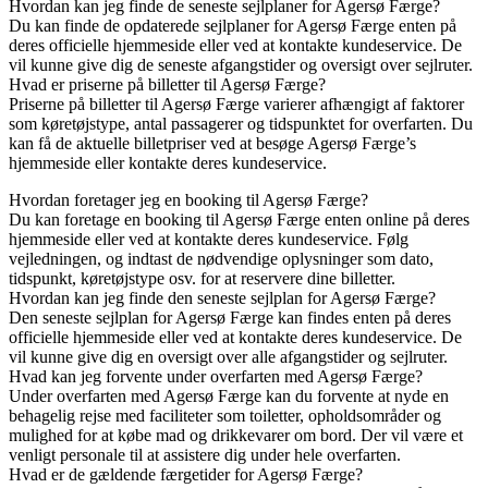
Hvordan kan jeg finde de seneste sejlplaner for Agersø Færge?
Du kan finde de opdaterede sejlplaner for Agersø Færge enten på
deres officielle hjemmeside eller ved at kontakte kundeservice. De
vil kunne give dig de seneste afgangstider og oversigt over sejlruter.
Hvad er priserne på billetter til Agersø Færge?
Priserne på billetter til Agersø Færge varierer afhængigt af faktorer
som køretøjstype, antal passagerer og tidspunktet for overfarten. Du
kan få de aktuelle billetpriser ved at besøge Agersø Færge’s
hjemmeside eller kontakte deres kundeservice.
Hvordan foretager jeg en booking til Agersø Færge?
Du kan foretage en booking til Agersø Færge enten online på deres
hjemmeside eller ved at kontakte deres kundeservice. Følg
vejledningen, og indtast de nødvendige oplysninger som dato,
tidspunkt, køretøjstype osv. for at reservere dine billetter.
Hvordan kan jeg finde den seneste sejlplan for Agersø Færge?
Den seneste sejlplan for Agersø Færge kan findes enten på deres
officielle hjemmeside eller ved at kontakte deres kundeservice. De
vil kunne give dig en oversigt over alle afgangstider og sejlruter.
Hvad kan jeg forvente under overfarten med Agersø Færge?
Under overfarten med Agersø Færge kan du forvente at nyde en
behagelig rejse med faciliteter som toiletter, opholdsområder og
mulighed for at købe mad og drikkevarer om bord. Der vil være et
venligt personale til at assistere dig under hele overfarten.
Hvad er de gældende færgetider for Agersø Færge?