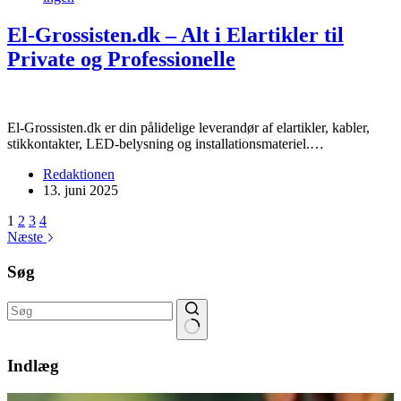
El-Grossisten.dk – Alt i Elartikler til
Private og Professionelle
​El-Grossisten.dk er din pålidelige leverandør af elartikler, kabler,
stikkontakter, LED-belysning og installationsmateriel.…
Redaktionen
13. juni 2025
1
2
3
4
Næste
Søg
Ingen
resultater
Indlæg