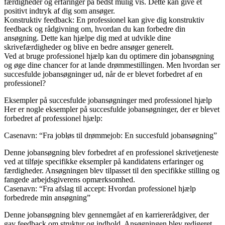
færdigheder og erfaringer på bedst mulig vis. Dette kan give et
positivt indtryk af dig som ansøger.
Konstruktiv feedback: En professionel kan give dig konstruktiv
feedback og rådgivning om, hvordan du kan forbedre din
ansøgning. Dette kan hjælpe dig med at udvikle dine
skrivefærdigheder og blive en bedre ansøger generelt.
Ved at bruge professionel hjælp kan du optimere din jobansøgning
og øge dine chancer for at lande drømmestillingen. Men hvordan ser
succesfulde jobansøgninger ud, når de er blevet forbedret af en
professionel?
Eksempler på succesfulde jobansøgninger med professionel hjælp
Her er nogle eksempler på succesfulde jobansøgninger, der er blevet
forbedret af professionel hjælp:
Casenavn: “Fra jobløs til drømmejob: En succesfuld jobansøgning”
Denne jobansøgning blev forbedret af en professionel skrivetjeneste
ved at tilføje specifikke eksempler på kandidatens erfaringer og
færdigheder. Ansøgningen blev tilpasset til den specifikke stilling og
fangede arbejdsgiverens opmærksomhed.
Casenavn: “Fra afslag til accept: Hvordan professionel hjælp
forbedrede min ansøgning”
Denne jobansøgning blev gennemgået af en karriererådgiver, der
gav feedback om struktur og indhold. Ansøgningen blev redigeret