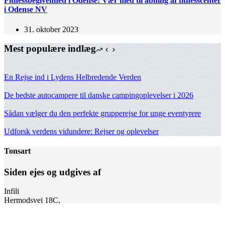
Fitnessbegivenhed i Odense: Vær med til åbning af fitnesscenter
i Odense NV
31. oktober 2023
Mest populære indlæg
En Rejse ind i Lydens Helbredende Verden
De bedste autocampere til danske campingoplevelser i 2026
Sådan vælger du den perfekte grupperejse for unge eventyrere
Udforsk verdens vidundere: Rejser og oplevelser
Tonsart
Siden ejes og udgives af
Infili
Hermodsvej 18C,
8230 Åbyhøj
hey(at)infili.dk