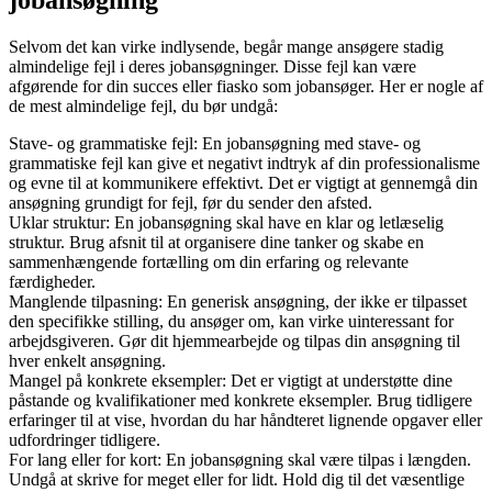
Selvom det kan virke indlysende, begår mange ansøgere stadig
almindelige fejl i deres jobansøgninger. Disse fejl kan være
afgørende for din succes eller fiasko som jobansøger. Her er nogle af
de mest almindelige fejl, du bør undgå:
Stave- og grammatiske fejl: En jobansøgning med stave- og
grammatiske fejl kan give et negativt indtryk af din professionalisme
og evne til at kommunikere effektivt. Det er vigtigt at gennemgå din
ansøgning grundigt for fejl, før du sender den afsted.
Uklar struktur: En jobansøgning skal have en klar og letlæselig
struktur. Brug afsnit til at organisere dine tanker og skabe en
sammenhængende fortælling om din erfaring og relevante
færdigheder.
Manglende tilpasning: En generisk ansøgning, der ikke er tilpasset
den specifikke stilling, du ansøger om, kan virke uinteressant for
arbejdsgiveren. Gør dit hjemmearbejde og tilpas din ansøgning til
hver enkelt ansøgning.
Mangel på konkrete eksempler: Det er vigtigt at understøtte dine
påstande og kvalifikationer med konkrete eksempler. Brug tidligere
erfaringer til at vise, hvordan du har håndteret lignende opgaver eller
udfordringer tidligere.
For lang eller for kort: En jobansøgning skal være tilpas i længden.
Undgå at skrive for meget eller for lidt. Hold dig til det væsentlige