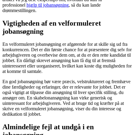
professionel
hjælp til jobansøgning
, så du kan lande
drømmestillingen.
Vigtigheden af en velformuleret
jobansøgning
En velformuleret jobansøgning er afgørende for at skille sig ud fra
konkurrencen. Det er din første chance for at præsentere dig selv for
arbejdsgiveren og overbevise dem om, at du er den rette kandidat til
jobbet. En dårligt skrevet ansøgning kan få dig til at fremstå
uinteresseret eller uorganiseret, hvilket kan koste dig muligheden for
at komme til samtale.
En god jobansøgning bør være præcis, velstruktureret og fremhæve
dine færdigheder og erfaringer, der er relevante for jobbet. Det er
også vigtigt at tilpasse din ansøgning til hver specifik stilling, du
ansøger om. En skabelonansøgning kan virke generisk og
uinteressant for arbejdsgiveren. Ved at bruge tid og kræfter på at
skrive en velformuleret jobansøgning, viser du din interesse og
dedikation til jobbet.
Almindelige fejl at undgå i en
jobansøgning