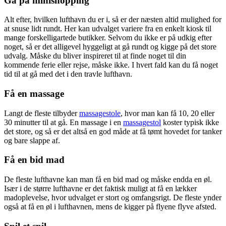
Gå på minishopping
Alt efter, hvilken lufthavn du er i, så er der næsten altid mulighed for
at snuse lidt rundt. Her kan udvalget variere fra en enkelt kiosk til
mange forskelligartede butikker. Selvom du ikke er på udkig efter
noget, så er det alligevel hyggeligt at gå rundt og kigge på det store
udvalg. Måske du bliver inspireret til at finde noget til din
kommende ferie eller rejse, måske ikke. I hvert fald kan du få noget
tid til at gå med det i den travle lufthavn.
Få en massage
Langt de fleste tilbyder
massagestole
, hvor man kan få 10, 20 eller
30 minutter til at gå. En massage i en
massagestol
koster typisk ikke
det store, og så er det altså en god måde at få tømt hovedet for tanker
og bare slappe af.
Få en bid mad
De fleste lufthavne kan man få en bid mad og måske endda en øl.
Især i de større lufthavne er det faktisk muligt at få en lækker
madoplevelse, hvor udvalget er stort og omfangsrigt. De fleste ynder
også at få en øl i lufthavnen, mens de kigger på flyene flyve afsted.