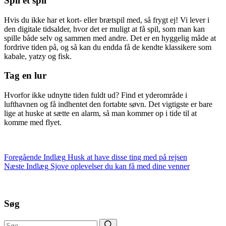
Spil et spil
Hvis du ikke har et kort- eller brætspil med, så frygt ej! Vi lever i
den digitale tidsalder, hvor det er muligt at få spil, som man kan
spille både selv og sammen med andre. Det er en hyggelig måde at
fordrive tiden på, og så kan du endda få de kendte klassikere som
kabale, yatzy og fisk.
Tag en lur
Hvorfor ikke udnytte tiden fuldt ud? Find et yderområde i
lufthavnen og få indhentet den fortabte søvn. Det vigtigste er bare
lige at huske at sætte en alarm, så man kommer op i tide til at
komme med flyet.
Foregående
Indlæg
Husk at have disse ting med på rejsen
Næste
Indlæg
Sjove oplevelser du kan få med dine venner
Søg