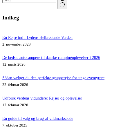
Ingen
resultater
Indlæg
En Rejse ind i Lydens Helbredende Verden
2. november 2023
De bedste autocampere til danske campingoplevelser i 2026
12. marts 2026
Sådan vælger du den perfekte grupperejse for unge eventyrere
22. februar 2026
Udforsk verdens vidundere: Rejser og oplevelser
17. februar 2026
En guide til valg og brug af vildmarksbade
7. oktober 2025