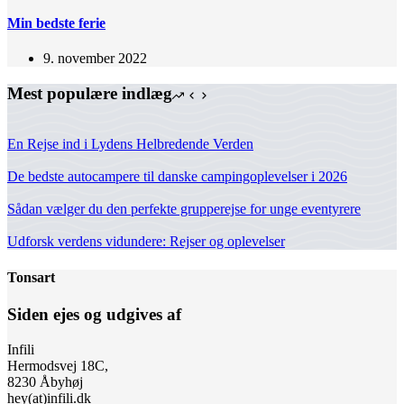
Min bedste ferie
9. november 2022
Mest populære indlæg
En Rejse ind i Lydens Helbredende Verden
De bedste autocampere til danske campingoplevelser i 2026
Sådan vælger du den perfekte grupperejse for unge eventyrere
Udforsk verdens vidundere: Rejser og oplevelser
Tonsart
Siden ejes og udgives af
Infili
Hermodsvej 18C,
8230 Åbyhøj
hey(at)infili.dk