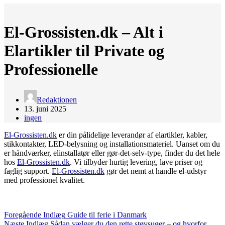
El-Grossisten.dk – Alt i
Elartikler til Private og
Professionelle
Redaktionen
13. juni 2025
ingen
​El-Grossisten.dk
er din pålidelige leverandør af elartikler, kabler,
stikkontakter, LED-belysning og installationsmateriel. Uanset om du
er håndværker, elinstallatør eller gør-det-selv-type, finder du det hele
hos
​El-Grossisten.dk
. Vi tilbyder hurtig levering, lave priser og
faglig support.
​El-Grossisten.dk
gør det nemt at handle el-udstyr
med professionel kvalitet.
Foregående
Indlæg
Guide til ferie i Danmark
Næste
Indlæg
Sådan vælger du den rette støvsuger – og hvorfor