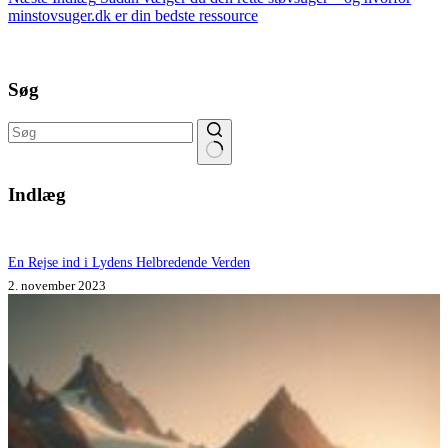
minstovsuger.dk er din bedste ressource
Søg
Ingen
resultater
Indlæg
En Rejse ind i Lydens Helbredende Verden
2. november 2023